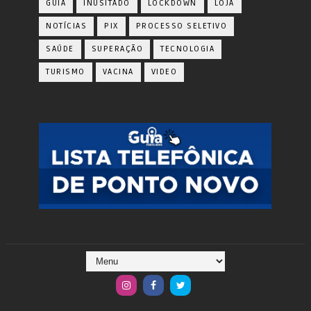
GUIA
INUSITADO
LOCKDOWN
LOJA
NOTÍCIAS
PIX
PROCESSO SELETIVO
SAÚDE
SUPERAÇÃO
TECNOLOGIA
TURISMO
VACINA
VIDEO