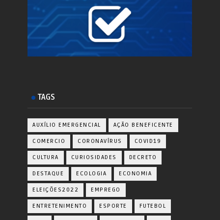
TAGS
AUXÍLIO EMERGENCIAL
AÇÃO BENEFICENTE
COMERCIO
CORONAVÍRUS
COVID19
CULTURA
CURIOSIDADES
DECRETO
DESTAQUE
ECOLOGIA
ECONOMIA
ELEIÇÕES2022
EMPREGO
ENTRETENIMENTO
ESPORTE
FUTEBOL