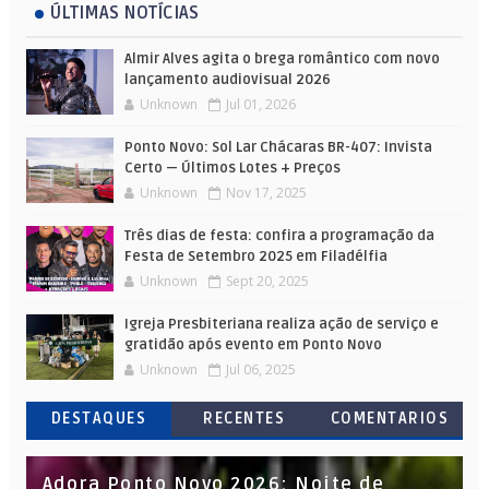
ÚLTIMAS NOTÍCIAS
Almir Alves agita o brega romântico com novo
lançamento audiovisual 2026
Unknown
Jul 01, 2026
Ponto Novo: Sol Lar Chácaras BR-407: Invista
Certo — Últimos Lotes + Preços
Unknown
Nov 17, 2025
Três dias de festa: confira a programação da
Festa de Setembro 2025 em Filadélfia
Unknown
Sept 20, 2025
Igreja Presbiteriana realiza ação de serviço e
gratidão após evento em Ponto Novo
Unknown
Jul 06, 2025
DESTAQUES
RECENTES
COMENTARIOS
Adora Ponto Novo 2026: Noite de