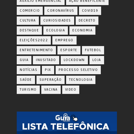
AUXÍLIO EMERGENCIAL
AÇÃO BENEFICENTE
COMERCIO
CORONAVÍRUS
COVID19
CULTURA
CURIOSIDADES
DECRETO
DESTAQUE
ECOLOGIA
ECONOMIA
ELEIÇÕES2022
EMPREGO
ENTRETENIMENTO
ESPORTE
FUTEBOL
GUIA
INUSITADO
LOCKDOWN
LOJA
NOTÍCIAS
PIX
PROCESSO SELETIVO
SAÚDE
SUPERAÇÃO
TECNOLOGIA
TURISMO
VACINA
VIDEO