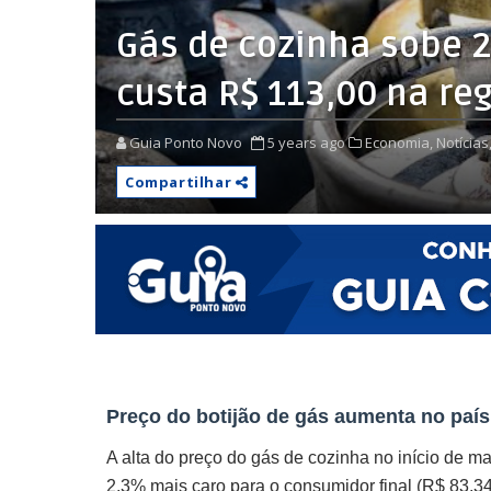
Gás de cozinha sobe 
custa R$ 113,00 na re
Guia Ponto Novo
5 years ago
Economia,
Notícias
Compartilhar
Preço do botijão de gás aumenta no país
A alta do preço do gás de cozinha no início de ma
2,3% mais caro para o consumidor final (R$ 83,3