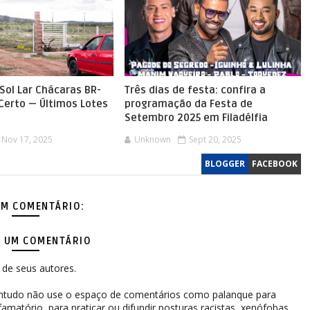
Sol Lar Chácaras BR-
Três dias de festa: confira a
 Certo — Últimos Lotes
programação da Festa de
Setembro 2025 em Filadélfia
Nov 17, 2025
Unknown
Sept 20, 2025
BLOGGER
FACEBOOK
M COMENTÁRIO:
 UM COMENTÁRIO
de seus autores.
contudo não use o espaço de comentários como palanque para
difamatório, para praticar ou difundir posturas racistas, xenófobas,