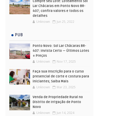
Compre seu Lote: Loteamento Sol
Lar Chácaras em Ponto Novo BR-
407; confira valores e todos os
detalhes
Unknown
Jun 25, 2022
PUB
Ponto Novo: Sol Lar Chácaras BR-
407: Invista Certo — Últimos Lotes
+ Preços
Unknown
Nov 17, 2025
Faça sua Inscrição para o curso
presencial de corte e costura para
iniciantes; Saiba Mais
Unknown
Mar 23, 2025
Venda de Propriedade Rural no
Distrito de Irrigação de Ponto
Novo
Unknown
Jun 14, 2024