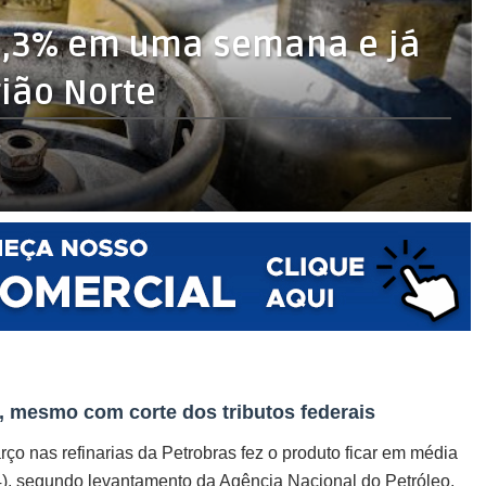
2,3% em uma semana e já
gião Norte
,
, mesmo com corte dos tributos federais
rço nas refinarias da Petrobras fez o produto ficar em média
4), segundo levantamento da Agência Nacional do Petróleo,