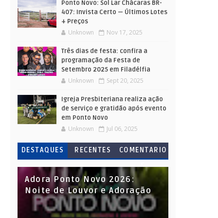
Ponto Novo: Sol Lar Chácaras BR-
407: Invista Certo — Últimos Lotes
+ Preços
Unknown
Nov 17, 2025
Três dias de festa: confira a
programação da Festa de
Setembro 2025 em Filadélfia
Unknown
Sept 20, 2025
Igreja Presbiteriana realiza ação
de serviço e gratidão após evento
em Ponto Novo
Unknown
Jul 06, 2025
DESTAQUES
RECENTES
COMENTARIO
S
Adora Ponto Novo 2026:
Noite de Louvor e Adoração