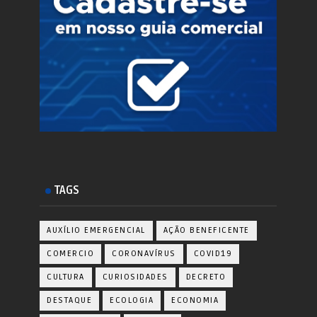
TAGS
AUXÍLIO EMERGENCIAL
AÇÃO BENEFICENTE
COMERCIO
CORONAVÍRUS
COVID19
CULTURA
CURIOSIDADES
DECRETO
DESTAQUE
ECOLOGIA
ECONOMIA