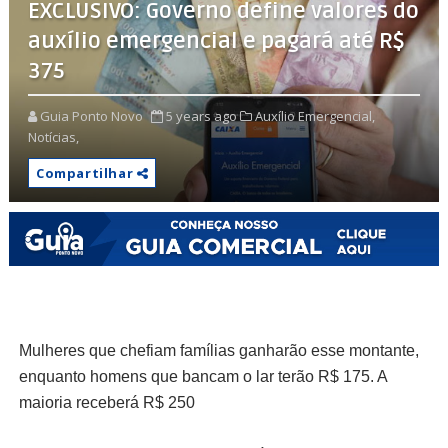
EXCLUSIVO: Governo define valores do
auxílio emergencial e pagará até R$
375
Guia Ponto Novo
5 years ago
Auxílio Emergencial,
Notícias,
Compartilhar
Mulheres que chefiam famílias ganharão esse montante,
enquanto homens que bancam o lar terão R$ 175. A
maioria receberá R$ 250