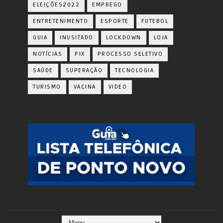
ELEIÇÕES2022
EMPREGO
ENTRETENIMENTO
ESPORTE
FUTEBOL
GUIA
INUSITADO
LOCKDOWN
LOJA
NOTÍCIAS
PIX
PROCESSO SELETIVO
SAÚDE
SUPERAÇÃO
TECNOLOGIA
TURISMO
VACINA
VIDEO