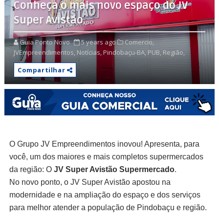
Conheça o mais novo espaço do JV
Super Avistão
Guia Ponto Novo
5 years ago
Comercio,
JVEmpreendimentos,
Notícias,
Pindobaçu-BA,
PUB,
Região,
Compartilhar
O Grupo JV Empreendimentos inovou! Apresenta, para
você, um dos maiores e mais completos supermercados
da região: O
JV Super Avistão Supermercado
.
No novo ponto, o JV Super Avistão apostou na
modernidade e na ampliação do espaço e dos serviços
para melhor atender a população de Pindobaçu e região.