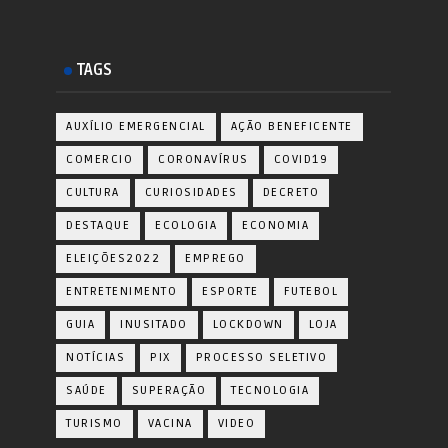
TAGS
AUXÍLIO EMERGENCIAL
AÇÃO BENEFICENTE
COMERCIO
CORONAVÍRUS
COVID19
CULTURA
CURIOSIDADES
DECRETO
DESTAQUE
ECOLOGIA
ECONOMIA
ELEIÇÕES2022
EMPREGO
ENTRETENIMENTO
ESPORTE
FUTEBOL
GUIA
INUSITADO
LOCKDOWN
LOJA
NOTÍCIAS
PIX
PROCESSO SELETIVO
SAÚDE
SUPERAÇÃO
TECNOLOGIA
TURISMO
VACINA
VIDEO