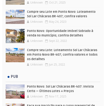
Unknown
Oct 21, 2025
Compre seu Lote em Ponto Novo: Loteamento
Sol Lar Chácaras BR-407; confira valores
Unknown
May 24, 2023
Ponto Novo: Oportunidade Imóvel Sobrado à
venda no município; confira detalhes
Unknown
Sept 22, 2022
Compre seu Lote: Loteamento Sol Lar Chácaras
em Ponto Novo BR-407; confira valores e todos
os detalhes
Unknown
Jun 25, 2022
PUB
Ponto Novo: Sol Lar Chácaras BR-407: Invista
Certo — Últimos Lotes + Preços
Unknown
Nov 17, 2025
Faça sua Inscrição para o curso presencial de