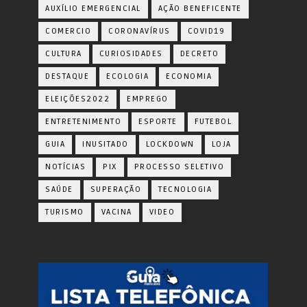
AUXÍLIO EMERGENCIAL
AÇÃO BENEFICENTE
COMERCIO
CORONAVÍRUS
COVID19
CULTURA
CURIOSIDADES
DECRETO
DESTAQUE
ECOLOGIA
ECONOMIA
ELEIÇÕES2022
EMPREGO
ENTRETENIMENTO
ESPORTE
FUTEBOL
GUIA
INUSITADO
LOCKDOWN
LOJA
NOTÍCIAS
PIX
PROCESSO SELETIVO
SAÚDE
SUPERAÇÃO
TECNOLOGIA
TURISMO
VACINA
VIDEO