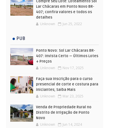
Compre seu Lote: Loteamento Sol
Lar Chácaras em Ponto Novo BR-
407; confira valores e todos os
detalhes
Unknown
Jun 25, 2022
PUB
Ponto Novo: Sol Lar Chácaras BR-
407: Invista Certo — Últimos Lotes
+ Preços
Unknown
Nov 17, 2025
Faça sua Inscrição para o curso
presencial de corte e costura para
iniciantes; Saiba Mais
Unknown
Mar 23, 2025
Venda de Propriedade Rural no
Distrito de Irrigação de Ponto
Novo
Unknown
Jun 14, 2024