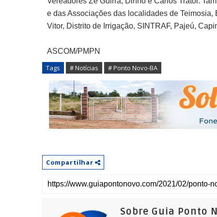
Vereadores Zé Guirra, Dinho e Carlos Trator. Tam
e das Associações das localidades de Teimosia, 
Vitor, Distrito de Irrigação, SINTRAF, Pajeú, Ca
ASCOM/PMPN
Tags
# Notícias
# Ponto Novo-BA
Compartilhar
Sobre Guia Ponto 