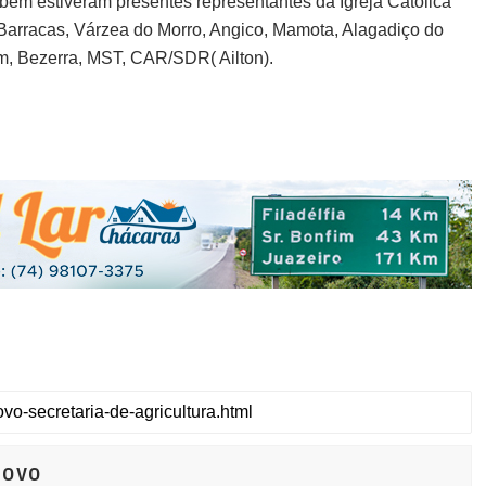
bém estiveram presentes representantes da Igreja Católica
Barracas, Várzea do Morro, Angico, Mamota, Alagadiço do
pim, Bezerra, MST, CAR/SDR( Ailton).
Novo