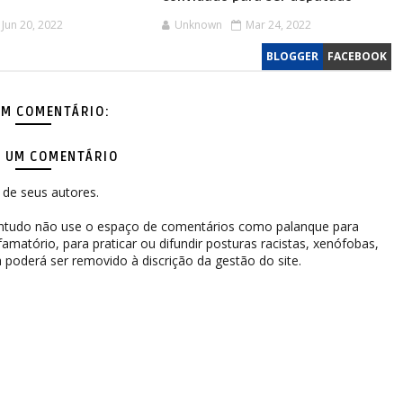
Jun 20, 2022
Unknown
Mar 24, 2022
BLOGGER
FACEBOOK
M COMENTÁRIO:
 UM COMENTÁRIO
de seus autores.
contudo não use o espaço de comentários como palanque para
difamatório, para praticar ou difundir posturas racistas, xenófobas,
 poderá ser removido à discrição da gestão do site.