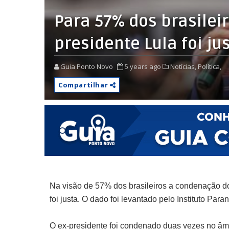
Para 57% dos brasilei
presidente Lula foi j
Guia Ponto Novo
5 years ago
Notícias,
Política,
Compartilhar
Na visão de 57% dos brasileiros a condenação do
foi justa. O dado foi levantado pelo Instituto Par
O ex-presidente foi condenado duas vezes no âmbi