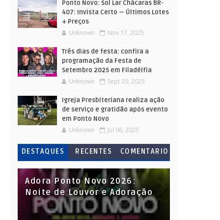
Ponto Novo: Sol Lar Chácaras BR-
407: Invista Certo — Últimos Lotes
+ Preços
Unknown
Nov 17, 2025
Três dias de festa: confira a
programação da Festa de
Setembro 2025 em Filadélfia
Unknown
Sept 20, 2025
Igreja Presbiteriana realiza ação
de serviço e gratidão após evento
em Ponto Novo
Unknown
Jul 06, 2025
DESTAQUES
RECENTES
COMENTARIO
S
Adora Ponto Novo 2026:
Noite de Louvor e Adoração