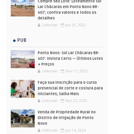
Compre seu Lote: Loteamento Sol
Lar Chácaras em Ponto Novo BR-
407; confira valores e todos os
detalhes
Unknown
Jun 25, 2022
PUB
Ponto Novo: Sol Lar Chácaras BR-
407: Invista Certo — Últimos Lotes
+ Preços
Unknown
Nov 17, 2025
Faça sua Inscrição para o curso
presencial de corte e costura para
iniciantes; Saiba Mais
Unknown
Mar 23, 2025
Venda de Propriedade Rural no
Distrito de Irrigação de Ponto
Novo
Unknown
Jun 14, 2024