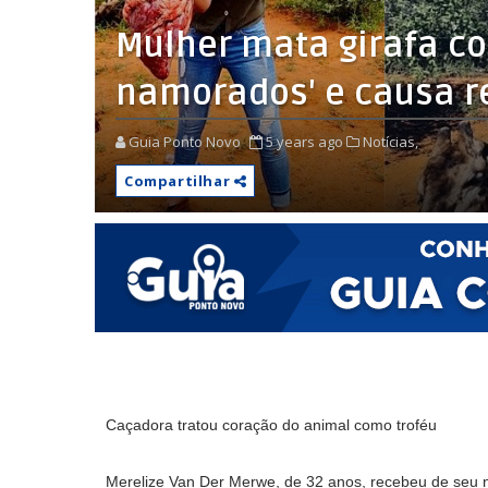
Mulher mata girafa co
namorados' e causa r
Guia Ponto Novo
5 years ago
Notícias,
Compartilhar
Caçadora tratou coração do animal como troféu
Merelize Van Der Merwe, de 32 anos, recebeu de seu 