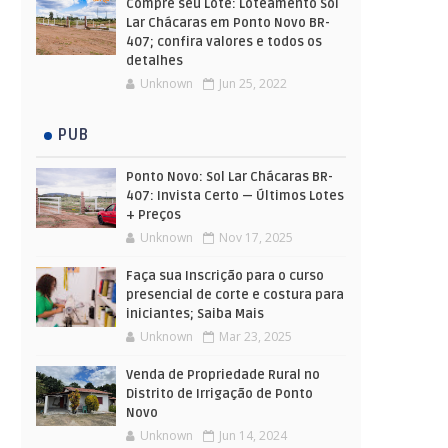
Compre seu Lote: Loteamento Sol
Lar Chácaras em Ponto Novo BR-
407; confira valores e todos os
detalhes
Unknown
Jun 25, 2022
PUB
Ponto Novo: Sol Lar Chácaras BR-
407: Invista Certo — Últimos Lotes
+ Preços
Unknown
Nov 17, 2025
Faça sua Inscrição para o curso
presencial de corte e costura para
iniciantes; Saiba Mais
Unknown
Mar 23, 2025
Venda de Propriedade Rural no
Distrito de Irrigação de Ponto
Novo
Unknown
Jun 14, 2024