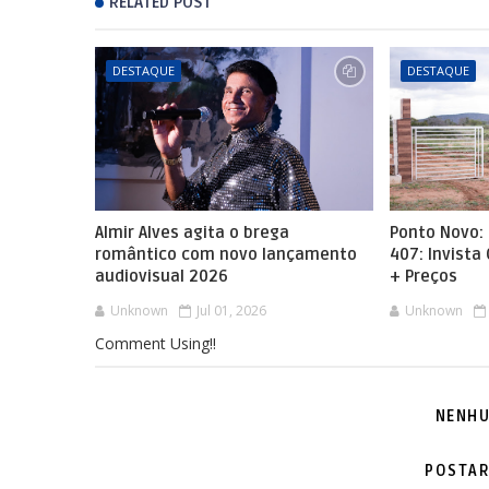
RELATED POST
DESTAQUE
DESTAQUE
Almir Alves agita o brega
Ponto Novo: 
romântico com novo lançamento
407: Invista
audiovisual 2026
+ Preços
Unknown
Jul 01, 2026
Unknown
Comment Using!!
NENHU
POSTAR