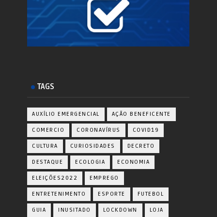
TAGS
AUXÍLIO EMERGENCIAL
AÇÃO BENEFICENTE
COMERCIO
CORONAVÍRUS
COVID19
CULTURA
CURIOSIDADES
DECRETO
DESTAQUE
ECOLOGIA
ECONOMIA
ELEIÇÕES2022
EMPREGO
ENTRETENIMENTO
ESPORTE
FUTEBOL
GUIA
INUSITADO
LOCKDOWN
LOJA