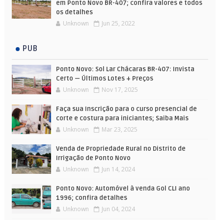
em Ponto Novo BR-407; confira valores e todos
os detalhes
Unknown
Jun 25, 2022
PUB
Ponto Novo: Sol Lar Chácaras BR-407: Invista
Certo — Últimos Lotes + Preços
Unknown
Nov 17, 2025
Faça sua Inscrição para o curso presencial de
corte e costura para iniciantes; Saiba Mais
Unknown
Mar 23, 2025
Venda de Propriedade Rural no Distrito de
Irrigação de Ponto Novo
Unknown
Jun 14, 2024
Ponto Novo: Automóvel à venda Gol CLI ano
1996; confira detalhes
Unknown
Jun 04, 2024