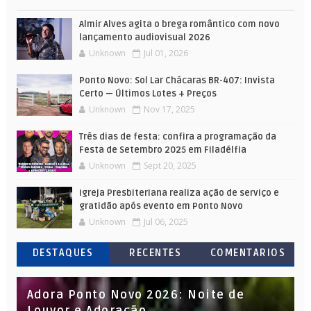
Almir Alves agita o brega romântico com novo
lançamento audiovisual 2026
Unknown
Jul 01, 2026
Ponto Novo: Sol Lar Chácaras BR-407: Invista
Certo — Últimos Lotes + Preços
Unknown
Nov 17, 2025
Três dias de festa: confira a programação da
Festa de Setembro 2025 em Filadélfia
Unknown
Sept 20, 2025
Igreja Presbiteriana realiza ação de serviço e
gratidão após evento em Ponto Novo
Unknown
Jul 06, 2025
DESTAQUES
RECENTES
COMENTARIOS
Adora Ponto Novo 2026: Noite de
Louvor e Adoração