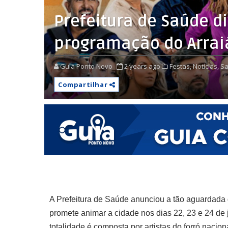
Prefeitura de Saúde d
programação do Arrai
Guia Ponto Novo
2 years ago
Festas,
Notícias,
Sa
Compartilhar
A Prefeitura de Saúde anunciou a tão aguardada 
promete animar a cidade nos dias 22, 23 e 24 d
totalidade é composta por artistas do forró nacio