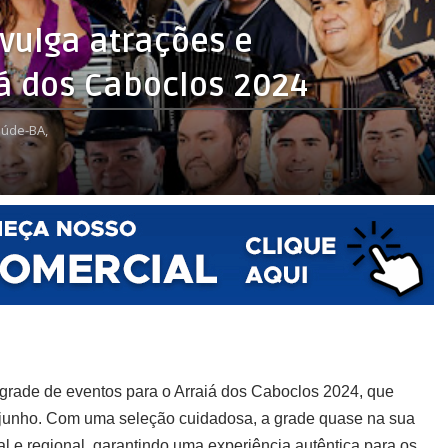
ivulga atrações e
á dos Caboclos 2024
úde-BA,
grade de eventos para o Arraiá dos Caboclos 2024, que
e junho. Com uma seleção cuidadosa, a grade quase na sua
nal e regional, garantindo uma experiência autêntica para os