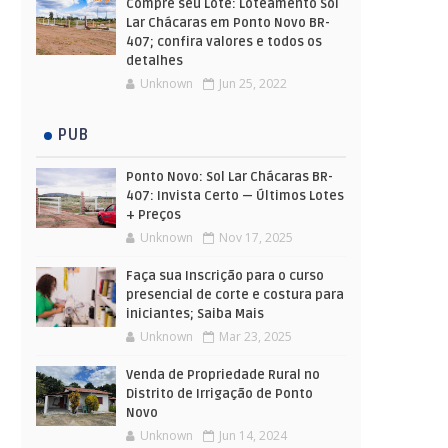
Compre seu Lote: Loteamento Sol
Lar Chácaras em Ponto Novo BR-
407; confira valores e todos os
detalhes
Unknown
Jun 25, 2022
PUB
Ponto Novo: Sol Lar Chácaras BR-
407: Invista Certo — Últimos Lotes
+ Preços
Unknown
Nov 17, 2025
Faça sua Inscrição para o curso
presencial de corte e costura para
iniciantes; Saiba Mais
Unknown
Mar 23, 2025
Venda de Propriedade Rural no
Distrito de Irrigação de Ponto
Novo
Unknown
Jun 14, 2024