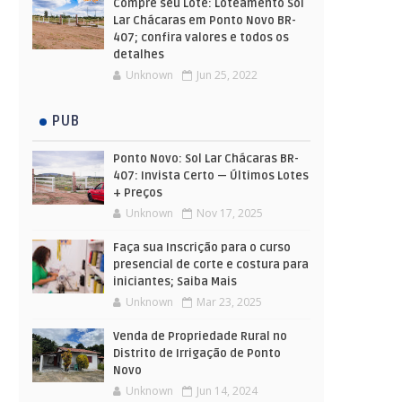
Compre seu Lote: Loteamento Sol
Lar Chácaras em Ponto Novo BR-
407; confira valores e todos os
detalhes
Unknown
Jun 25, 2022
PUB
Ponto Novo: Sol Lar Chácaras BR-
407: Invista Certo — Últimos Lotes
+ Preços
Unknown
Nov 17, 2025
Faça sua Inscrição para o curso
presencial de corte e costura para
iniciantes; Saiba Mais
Unknown
Mar 23, 2025
Venda de Propriedade Rural no
Distrito de Irrigação de Ponto
Novo
Unknown
Jun 14, 2024