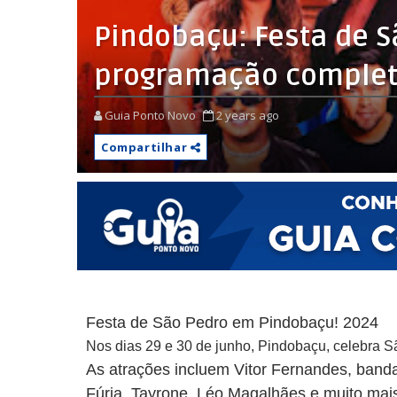
Pindobaçu: Festa de S
programação comple
Guia Ponto Novo
2 years ago
Compartilhar
Festa de São Pedro em Pindobaçu! 2024
Nos dias 29 e 30 de junho, Pindobaçu, celebra S
As atrações incluem Vitor Fernandes, banda
Fúria, Tayrone, Léo Magalhães e muito mais