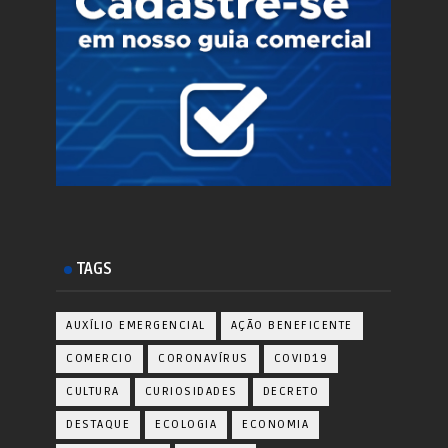
TAGS
AUXÍLIO EMERGENCIAL
AÇÃO BENEFICENTE
COMERCIO
CORONAVÍRUS
COVID19
CULTURA
CURIOSIDADES
DECRETO
DESTAQUE
ECOLOGIA
ECONOMIA