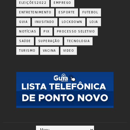
ELEIÇÕES2022
EMPREGO
ENTRETENIMENTO
ESPORTE
FUTEBOL
GUIA
INUSITADO
LOCKDOWN
LOJA
NOTÍCIAS
PIX
PROCESSO SELETIVO
SAÚDE
SUPERAÇÃO
TECNOLOGIA
TURISMO
VACINA
VIDEO