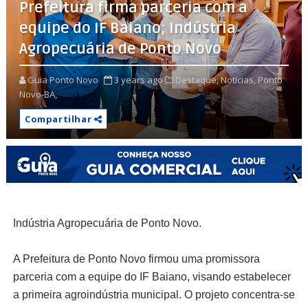
Prefeitura firma parceria com a
equipe do IF Baiano; Indústria
Agropecuária de Ponto Novo
Guia Ponto Novo
3 years ago
Destaque,
Notícias,
Ponto
Novo-BA,
Compartilhar
Indústria Agropecuária de Ponto Novo.
A Prefeitura de Ponto Novo firmou uma promissora
parceria com a equipe do IF Baiano, visando estabelecer
a primeira agroindústria municipal. O projeto concentra-se