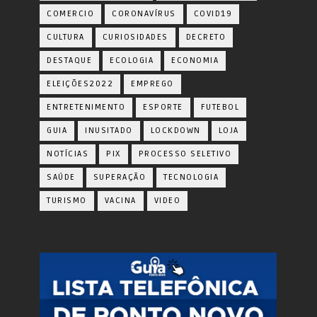
COMERCIO
CORONAVÍRUS
COVID19
CULTURA
CURIOSIDADES
DECRETO
DESTAQUE
ECOLOGIA
ECONOMIA
ELEIÇÕES2022
EMPREGO
ENTRETENIMENTO
ESPORTE
FUTEBOL
GUIA
INUSITADO
LOCKDOWN
LOJA
NOTÍCIAS
PIX
PROCESSO SELETIVO
SAÚDE
SUPERAÇÃO
TECNOLOGIA
TURISMO
VACINA
VIDEO