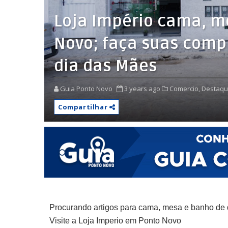
Loja Império cama, m
Novo; faça suas compr
dia das Mães
Guia Ponto Novo
3 years ago
Comercio,
Destaqu
Compartilhar
Procurando artigos para cama, mesa e banho de
Visite a Loja Imperio em Ponto Novo