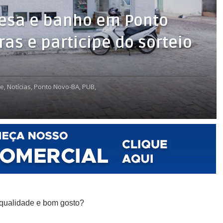
esa e banho em Ponto
as e participe do sorteio
e,
Notícias,
Ponto Novo-BA,
PUB,
 qualidade e bom gosto?