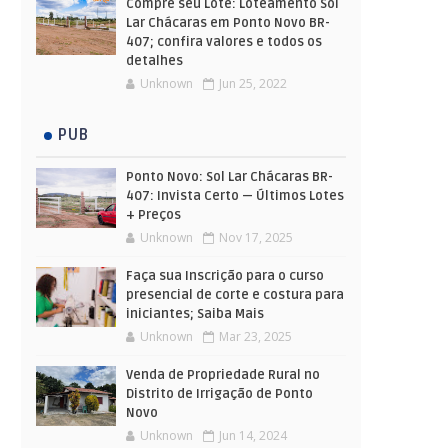
Compre seu Lote: Loteamento Sol
Lar Chácaras em Ponto Novo BR-
407; confira valores e todos os
detalhes
Unknown
Jun 25, 2022
PUB
Ponto Novo: Sol Lar Chácaras BR-
407: Invista Certo — Últimos Lotes
+ Preços
Unknown
Nov 17, 2025
Faça sua Inscrição para o curso
presencial de corte e costura para
iniciantes; Saiba Mais
Unknown
Mar 23, 2025
Venda de Propriedade Rural no
Distrito de Irrigação de Ponto
Novo
Unknown
Jun 14, 2024