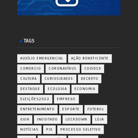
TAGS
AUXÍLIO EMERGENCIAL
AÇÃO BENEFICENTE
COMERCIO
CORONAVÍRUS
COVID19
CULTURA
CURIOSIDADES
DECRETO
DESTAQUE
ECOLOGIA
ECONOMIA
ELEIÇÕES2022
EMPREGO
ENTRETENIMENTO
ESPORTE
FUTEBOL
GUIA
INUSITADO
LOCKDOWN
LOJA
NOTÍCIAS
PIX
PROCESSO SELETIVO