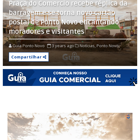
Praça do Comercio recebe réplica da
barragem e se torna novo cartão
postal de Ponto Novo encantando
moradores e visitantes
Guia Ponto Novo
3 years ago
Notícias,
Ponto Novo,
Compartilhar