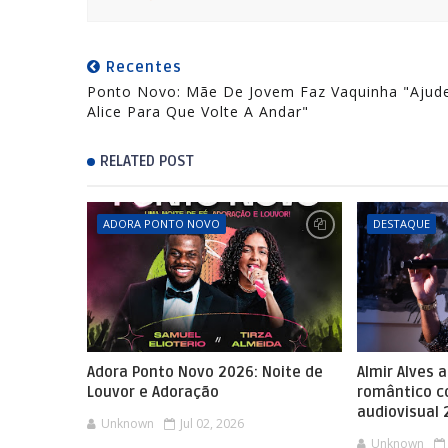
Recentes
Ponto Novo: Mãe De Jovem Faz Vaquinha "ajud
Alice Para Que Volte A Andar"
RELATED POST
ADORA PONTO NOVO
DESTAQUE
Adora Ponto Novo 2026: Noite de
Almir Alves 
Louvor e Adoração
romântico 
audiovisual
Unknown
Jul 02, 2026
Unknown