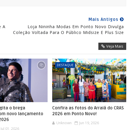
Mais Antigos
e A
Loja Nininha Modas Em Ponto Novo Divulga
Coleção Voltada Para O Público Midsize E Plus Size
Veja Mais
DESTAQUE
agita o brega
Confira as fotos do Arraiá do CRAS
com novo lançamento
2026 em Ponto Novo!
 2026
Unknown
Jun 19, 2026
Jul 01, 2026