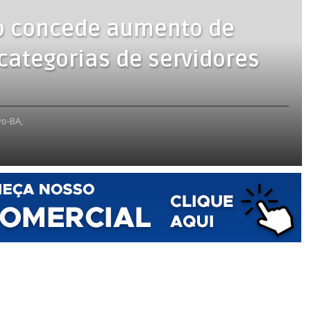
no concede aumento de
 categorias de servidores
o-BA,