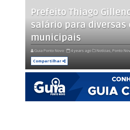
Prefeito Thiago Gille
salário para diversas
municipais
Guia Ponto Novo
4 years ago
Notícias,
Ponto Nov
Compartilhar