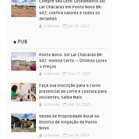
Compre seu Lote: Loteamento Sol
Lar Chácaras em Ponto Novo BR-
407; confira valores e todos os
detalhes
Unknown
Jun 25, 2022
PUB
Ponto Novo: Sol Lar Chácaras BR-
407: Invista Certo — Últimos Lotes
+ Preços
Unknown
Nov 17, 2025
Faça sua Inscrição para o curso
presencial de corte e costura para
iniciantes; Saiba Mais
Unknown
Mar 23, 2025
Venda de Propriedade Rural no
Distrito de Irrigação de Ponto
Novo
Unknown
Jun 14, 2024