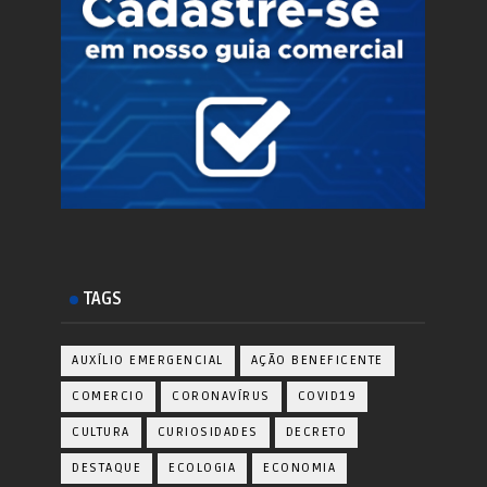
TAGS
AUXÍLIO EMERGENCIAL
AÇÃO BENEFICENTE
COMERCIO
CORONAVÍRUS
COVID19
CULTURA
CURIOSIDADES
DECRETO
DESTAQUE
ECOLOGIA
ECONOMIA