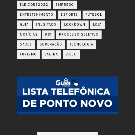
ELEIÇÕES2022
EMPREGO
ENTRETENIMENTO
ESPORTE
FUTEBOL
GUIA
INUSITADO
LOCKDOWN
LOJA
NOTÍCIAS
PIX
PROCESSO SELETIVO
SAÚDE
SUPERAÇÃO
TECNOLOGIA
TURISMO
VACINA
VIDEO