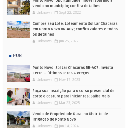
Ponto Novo: Oportunidade Imóvel Sobrado à
venda no município; confira detalhes
Unknown
Sept 22, 2022
Compre seu Lote: Loteamento Sol Lar Chácaras
em Ponto Novo BR-407; confira valores e todos
os detalhes
Unknown
Jun 25, 2022
PUB
Ponto Novo: Sol Lar Chácaras BR-407: Invista
Certo — Últimos Lotes + Preços
Unknown
Nov 17, 2025
Faça sua Inscrição para o curso presencial de
corte e costura para iniciantes; Saiba Mais
Unknown
Mar 23, 2025
Venda de Propriedade Rural no Distrito de
Irrigação de Ponto Novo
Unknown
Jun 14, 2024