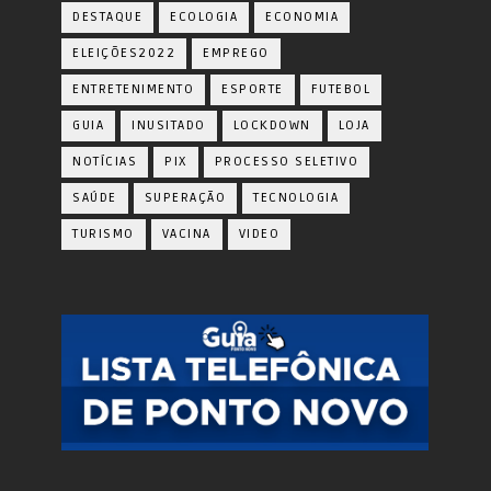
DESTAQUE
ECOLOGIA
ECONOMIA
ELEIÇÕES2022
EMPREGO
ENTRETENIMENTO
ESPORTE
FUTEBOL
GUIA
INUSITADO
LOCKDOWN
LOJA
NOTÍCIAS
PIX
PROCESSO SELETIVO
SAÚDE
SUPERAÇÃO
TECNOLOGIA
TURISMO
VACINA
VIDEO