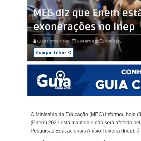
MEC diz que Enem est
exonerações no Inep
Guia Ponto Novo
5 years ago
Notícias,
Compartilhar
O Ministério da Educação (MEC) informou hoje 
(Enem) 2021 está mantido e não será afetado pela
Pesquisas Educacionais Anísio Teixeira (Inep), ó