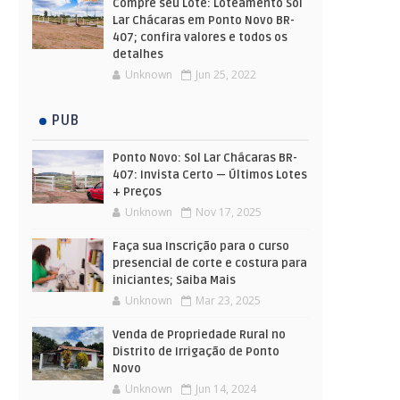
Compre seu Lote: Loteamento Sol
Lar Chácaras em Ponto Novo BR-
407; confira valores e todos os
detalhes
Unknown
Jun 25, 2022
PUB
Ponto Novo: Sol Lar Chácaras BR-
407: Invista Certo — Últimos Lotes
+ Preços
Unknown
Nov 17, 2025
Faça sua Inscrição para o curso
presencial de corte e costura para
iniciantes; Saiba Mais
Unknown
Mar 23, 2025
Venda de Propriedade Rural no
Distrito de Irrigação de Ponto
Novo
Unknown
Jun 14, 2024