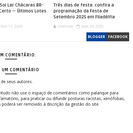
Sol Lar Chácaras BR-
Três dias de festa: confira a
 Certo — Últimos Lotes
programação da Festa de
Setembro 2025 em Filadélfia
Nov 17, 2025
Unknown
Sept 20, 2025
BLOGGER
FACEBOOK
M COMENTÁRIO:
 UM COMENTÁRIO
de seus autores.
contudo não use o espaço de comentários como palanque para
difamatório, para praticar ou difundir posturas racistas, xenófobas,
 poderá ser removido à discrição da gestão do site.