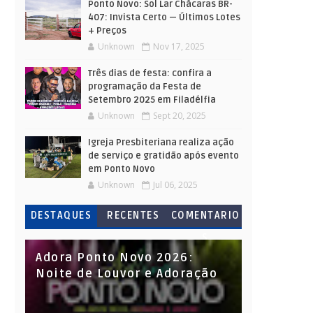
Ponto Novo: Sol Lar Chácaras BR-
407: Invista Certo — Últimos Lotes
+ Preços
Unknown
Nov 17, 2025
Três dias de festa: confira a
programação da Festa de
Setembro 2025 em Filadélfia
Unknown
Sept 20, 2025
Igreja Presbiteriana realiza ação
de serviço e gratidão após evento
em Ponto Novo
Unknown
Jul 06, 2025
DESTAQUES
RECENTES
COMENTARIO
S
Adora Ponto Novo 2026:
Noite de Louvor e Adoração