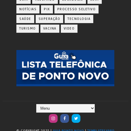
NOTÍCIAS
PIX
PROCESSO SELETIVO
SAÚDE
SUPERAÇÃO
TECNOLOGIA
TURISMO
VACINA
VIDEO
© COPYRIGHT 2021 |
GUIA PONTO NOVO
|
TEMPLATESYARD