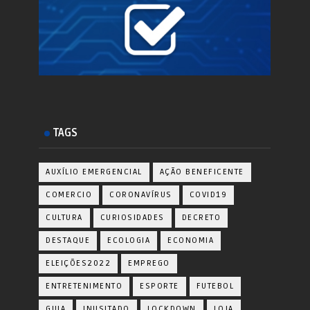
TAGS
AUXÍLIO EMERGENCIAL
AÇÃO BENEFICENTE
COMERCIO
CORONAVÍRUS
COVID19
CULTURA
CURIOSIDADES
DECRETO
DESTAQUE
ECOLOGIA
ECONOMIA
ELEIÇÕES2022
EMPREGO
ENTRETENIMENTO
ESPORTE
FUTEBOL
GUIA
INUSITADO
LOCKDOWN
LOJA