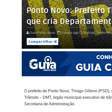
Ponto Novo: Prefeito T
que cria Departamento
Guia Ponto Novo
5 years ago
Notícias,
Ponto Nov
Compartilhar
O prefeito de Ponto Novo, Thiago Gilleno (PSD), 
Trânsito – DMT, órgão municipal executivo de trân
Secretaria de Administração.