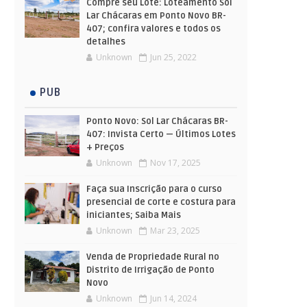
Compre seu Lote: Loteamento Sol
Lar Chácaras em Ponto Novo BR-
407; confira valores e todos os
detalhes
Unknown
Jun 25, 2022
PUB
Ponto Novo: Sol Lar Chácaras BR-
407: Invista Certo — Últimos Lotes
+ Preços
Unknown
Nov 17, 2025
Faça sua Inscrição para o curso
presencial de corte e costura para
iniciantes; Saiba Mais
Unknown
Mar 23, 2025
Venda de Propriedade Rural no
Distrito de Irrigação de Ponto
Novo
Unknown
Jun 14, 2024