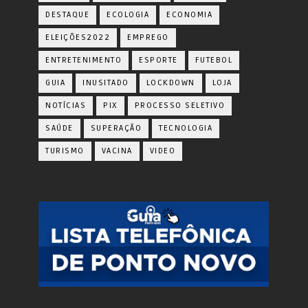
DESTAQUE
ECOLOGIA
ECONOMIA
ELEIÇÕES2022
EMPREGO
ENTRETENIMENTO
ESPORTE
FUTEBOL
GUIA
INUSITADO
LOCKDOWN
LOJA
NOTÍCIAS
PIX
PROCESSO SELETIVO
SAÚDE
SUPERAÇÃO
TECNOLOGIA
TURISMO
VACINA
VIDEO