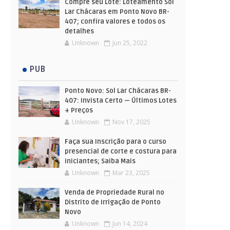
Compre seu Lote: Loteamento Sol
Lar Chácaras em Ponto Novo BR-
407; confira valores e todos os
detalhes
Unknown
Jun 25, 2022
PUB
Ponto Novo: Sol Lar Chácaras BR-
407: Invista Certo — Últimos Lotes
+ Preços
Unknown
Nov 17, 2025
Faça sua Inscrição para o curso
presencial de corte e costura para
iniciantes; Saiba Mais
Unknown
Mar 23, 2025
Venda de Propriedade Rural no
Distrito de Irrigação de Ponto
Novo
Unknown
Jun 14, 2024