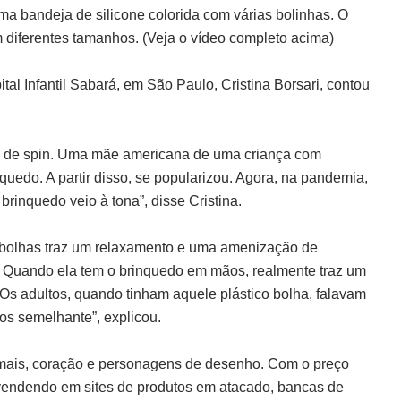
a bandeja de silicone colorida com várias bolinhas. O
em diferentes tamanhos. (Veja o vídeo completo acima)
al Infantil Sabará, em São Paulo, Cristina Borsari, contou
me de spin. Uma mãe americana de uma criança com
nquedo. A partir disso, se popularizou. Agora, na pandemia,
brinquedo veio à tona”, disse Cristina.
s bolhas traz um relaxamento e uma amenização de
o. Quando ela tem o brinquedo em mãos, realmente traz um
s adultos, quando tinham aquele plástico bolha, falavam
nos semelhante”, explicou.
imais, coração e personagens de desenho. Com o preço
vendendo em sites de produtos em atacado, bancas de