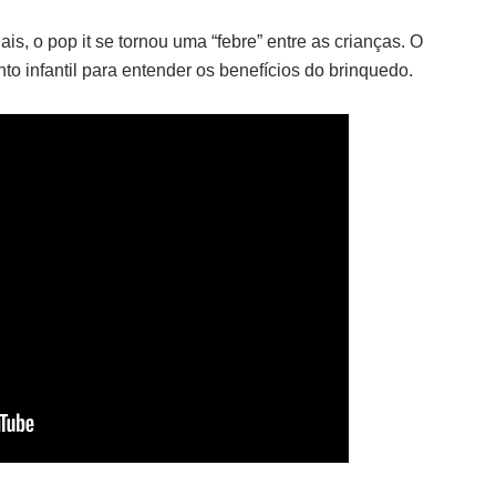
s, o pop it se tornou uma “febre” entre as crianças. O
o infantil para entender os benefícios do brinquedo.