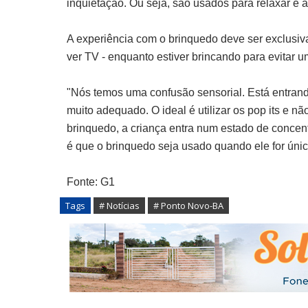
inquietação. Ou seja, são usados para relaxar e 
A experiência com o brinquedo deve ser exclusiva
ver TV - enquanto estiver brincando para evitar u
"Nós temos uma confusão sensorial. Está entrando
muito adequado. O ideal é utilizar os pop its e n
brinquedo, a criança entra num estado de concen
é que o brinquedo seja usado quando ele for único
Fonte: G1
Tags
# Notícias
# Ponto Novo-BA