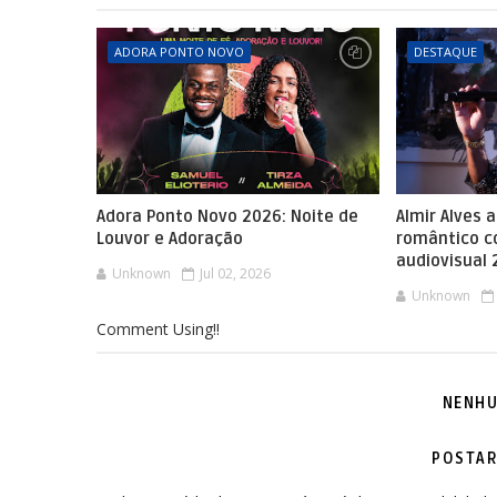
ADORA PONTO NOVO
DESTAQUE
Adora Ponto Novo 2026: Noite de
Almir Alves 
Louvor e Adoração
romântico 
audiovisual
Unknown
Jul 02, 2026
Unknown
Comment Using!!
NENHU
POSTAR