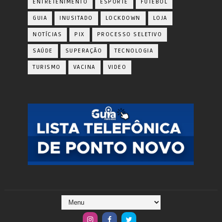
ENTRETENIMENTO
ESPORTE
FUTEBOL
GUIA
INUSITADO
LOCKDOWN
LOJA
NOTÍCIAS
PIX
PROCESSO SELETIVO
SAÚDE
SUPERAÇÃO
TECNOLOGIA
TURISMO
VACINA
VIDEO