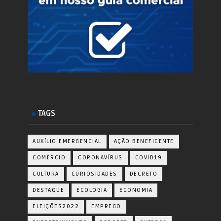
TAGS
AUXÍLIO EMERGENCIAL
AÇÃO BENEFICENTE
COMERCIO
CORONAVÍRUS
COVID19
CULTURA
CURIOSIDADES
DECRETO
DESTAQUE
ECOLOGIA
ECONOMIA
ELEIÇÕES2022
EMPREGO