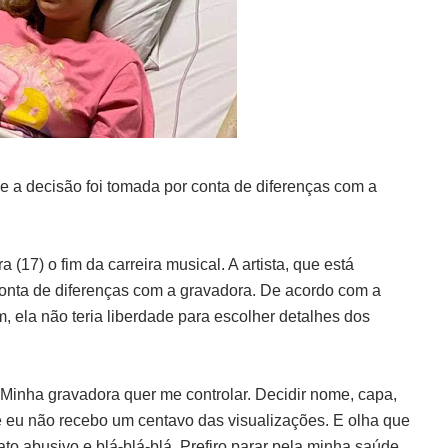
ue a decisão foi tomada por conta de diferenças com a
 (17) o fim da carreira musical. A artista, que está
 conta de diferenças com a gravadora. De acordo com a
, ela não teria liberdade para escolher detalhes dos
Minha gravadora quer me controlar. Decidir nome, capa,
 eu não recebo um centavo das visualizações. E olha que
to abusivo e blá-blá-blá. Prefiro parar pela minha saúde