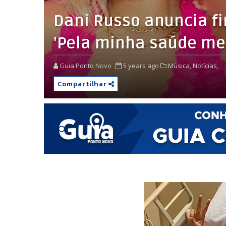
Dani Russo anuncia fi
'Pela minha saúde me
Guia Ponto Novo
5 years ago
Música,
Notícias,
Compartilhar