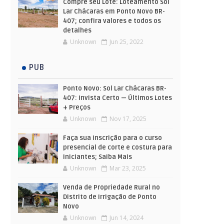
Compre seu Lote: Loteamento Sol
Lar Chácaras em Ponto Novo BR-
407; confira valores e todos os
detalhes
Unknown
Jun 25, 2022
PUB
Ponto Novo: Sol Lar Chácaras BR-
407: Invista Certo — Últimos Lotes
+ Preços
Unknown
Nov 17, 2025
Faça sua Inscrição para o curso
presencial de corte e costura para
iniciantes; Saiba Mais
Unknown
Mar 23, 2025
Venda de Propriedade Rural no
Distrito de Irrigação de Ponto
Novo
Unknown
Jun 14, 2024