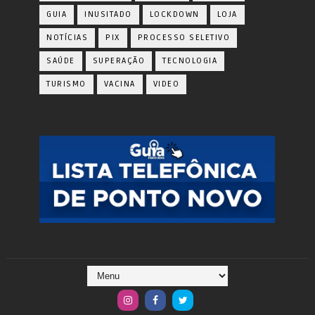
GUIA
INUSITADO
LOCKDOWN
LOJA
NOTÍCIAS
PIX
PROCESSO SELETIVO
SAÚDE
SUPERAÇÃO
TECNOLOGIA
TURISMO
VACINA
VIDEO