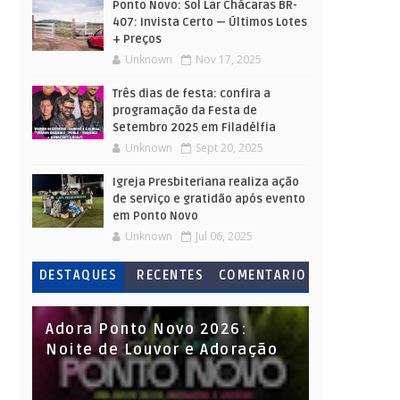
Ponto Novo: Sol Lar Chácaras BR-
407: Invista Certo — Últimos Lotes
+ Preços
Unknown
Nov 17, 2025
Três dias de festa: confira a
programação da Festa de
Setembro 2025 em Filadélfia
Unknown
Sept 20, 2025
Igreja Presbiteriana realiza ação
de serviço e gratidão após evento
em Ponto Novo
Unknown
Jul 06, 2025
DESTAQUES
RECENTES
COMENTARIO
S
Adora Ponto Novo 2026:
Noite de Louvor e Adoração