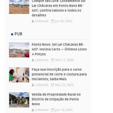
Compre seu Lote: Loteamento Sol
Lar Chácaras em Ponto Novo BR-
407; confira valores e todos os
detalhes
Unknown
Jun 25, 2022
PUB
Ponto Novo: Sol Lar Chácaras BR-
407: Invista Certo — Últimos Lotes
+ Preços
Unknown
Nov 17, 2025
Faça sua Inscrição para o curso
presencial de corte e costura para
iniciantes; Saiba Mais
Unknown
Mar 23, 2025
Venda de Propriedade Rural no
Distrito de Irrigação de Ponto
Novo
Unknown
Jun 14, 2024