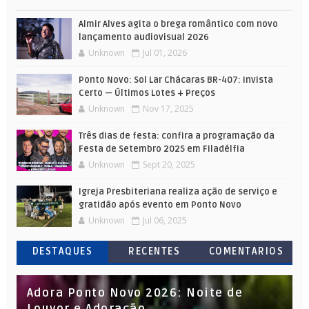
Almir Alves agita o brega romântico com novo
lançamento audiovisual 2026
Unknown
Jul 01, 2026
Ponto Novo: Sol Lar Chácaras BR-407: Invista
Certo — Últimos Lotes + Preços
Unknown
Nov 17, 2025
Três dias de festa: confira a programação da
Festa de Setembro 2025 em Filadélfia
Unknown
Sept 20, 2025
Igreja Presbiteriana realiza ação de serviço e
gratidão após evento em Ponto Novo
Unknown
Jul 06, 2025
DESTAQUES
RECENTES
COMENTARIOS
Adora Ponto Novo 2026: Noite de
Louvor e Adoração