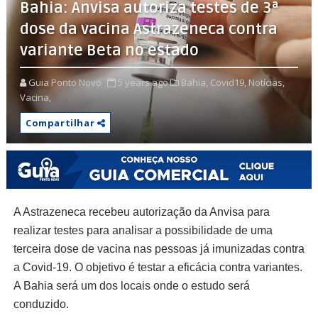
Bahia: Anvisa autoriza testes de 3ª
dose da vacina Astrazeneca contra
variante Beta no estado
Guia Ponto Novo
5 years ago
Bahia,
Covid19,
Notícias,
Vacina,
Compartilhar
A Astrazeneca recebeu autorização da Anvisa para
realizar testes para analisar a possibilidade de uma
terceira dose de vacina nas pessoas já imunizadas contra
a Covid-19. O objetivo é testar a eficácia contra variantes.
A Bahia será um dos locais onde o estudo será
conduzido.