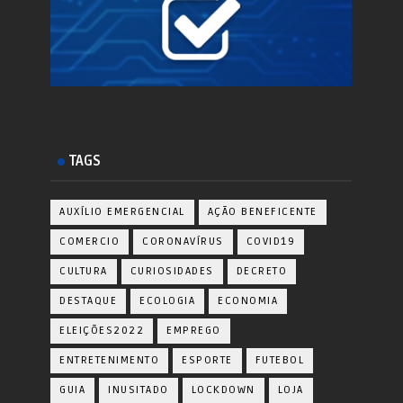
TAGS
AUXÍLIO EMERGENCIAL
AÇÃO BENEFICENTE
COMERCIO
CORONAVÍRUS
COVID19
CULTURA
CURIOSIDADES
DECRETO
DESTAQUE
ECOLOGIA
ECONOMIA
ELEIÇÕES2022
EMPREGO
ENTRETENIMENTO
ESPORTE
FUTEBOL
GUIA
INUSITADO
LOCKDOWN
LOJA