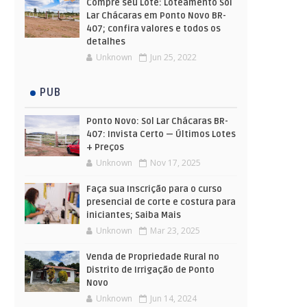
Compre seu Lote: Loteamento Sol
Lar Chácaras em Ponto Novo BR-
407; confira valores e todos os
detalhes
Unknown
Jun 25, 2022
PUB
Ponto Novo: Sol Lar Chácaras BR-
407: Invista Certo — Últimos Lotes
+ Preços
Unknown
Nov 17, 2025
Faça sua Inscrição para o curso
presencial de corte e costura para
iniciantes; Saiba Mais
Unknown
Mar 23, 2025
Venda de Propriedade Rural no
Distrito de Irrigação de Ponto
Novo
Unknown
Jun 14, 2024