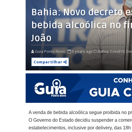
Bahia: Novo decreto e
bebida alcoólica no f
João
Guia Ponto Novo
5 years ago
Bahia,
Covid19,
Dec
Compartilhar
A venda de bebida alcoólica segue proibida no p
O Governo do Estado decidiu suspender a comerc
estabelecimentos, inclusive por delivery, das 18