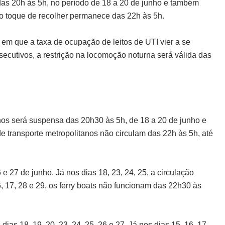
das 20h às 5h, no período de 18 a 20 de junho e também
 o toque de recolher permanece das 22h às 5h.
em que a taxa de ocupação de leitos de UTI vier a se
nsecutivos, a restrição na locomoção noturna será válida das
anos será suspensa das 20h30 às 5h, de 18 a 20 de junho e
e transporte metropolitanos não circulam das 22h às 5h, até
6 e 27 de junho. Já nos dias 18, 23, 24, 25, a circulação
, 17, 28 e 29, os ferry boats não funcionam das 22h30 às
ias 18, 19, 20, 23, 24, 25, 26 e 27. Já nos dias 15, 16, 17,