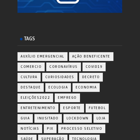
TAGS
AUXÍLIO EMERGENCIAL
AÇÃO BENEFICENTE
COMERCIO
CORONAVÍRUS
COVID19
CULTURA
CURIOSIDADES
DECRETO
DESTAQUE
ECOLOGIA
ECONOMIA
ELEIÇÕES2022
EMPREGO
ENTRETENIMENTO
ESPORTE
FUTEBOL
GUIA
INUSITADO
LOCKDOWN
LOJA
NOTÍCIAS
PIX
PROCESSO SELETIVO
SAÚDE
SUPERAÇÃO
TECNOLOGIA