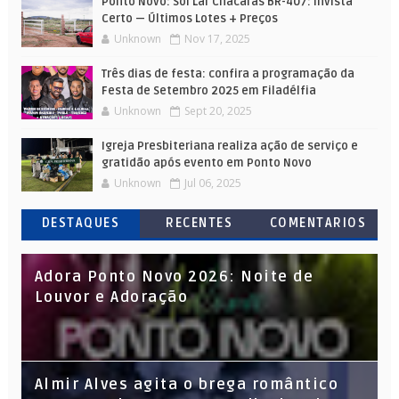
Ponto Novo: Sol Lar Chácaras BR-407: Invista
Certo — Últimos Lotes + Preços
Unknown
Nov 17, 2025
Três dias de festa: confira a programação da
Festa de Setembro 2025 em Filadélfia
Unknown
Sept 20, 2025
Igreja Presbiteriana realiza ação de serviço e
gratidão após evento em Ponto Novo
Unknown
Jul 06, 2025
DESTAQUES
RECENTES
COMENTARIOS
Adora Ponto Novo 2026: Noite de
Louvor e Adoração
Almir Alves agita o brega romântico