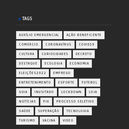
TAGS
AUXÍLIO EMERGENCIAL
AÇÃO BENEFICENTE
COMERCIO
CORONAVÍRUS
COVID19
CULTURA
CURIOSIDADES
DECRETO
DESTAQUE
ECOLOGIA
ECONOMIA
ELEIÇÕES2022
EMPREGO
ENTRETENIMENTO
ESPORTE
FUTEBOL
GUIA
INUSITADO
LOCKDOWN
LOJA
NOTÍCIAS
PIX
PROCESSO SELETIVO
SAÚDE
SUPERAÇÃO
TECNOLOGIA
TURISMO
VACINA
VIDEO