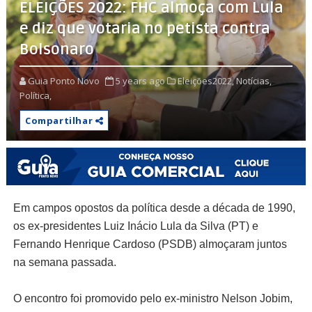
ELEIÇÕES 2022: FHC almoça com Lula
e diz que votaria no petista contra
Bolsonaro
Guia Ponto Novo
5 years ago
Eleições2022,
Notícias,
Política,
Compartilhar
Em campos opostos da política desde a década de 1990,
os ex-presidentes Luiz Inácio Lula da Silva (PT) e
Fernando Henrique Cardoso (PSDB) almoçaram juntos
na semana passada.
O encontro foi promovido pelo ex-ministro Nelson Jobim,