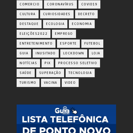
COMERCIO
CORONAVÍRUS
COVID19
CULTURA
CURIOSIDADES
DECRETO
DESTAQUE
ECOLOGIA
ECONOMIA
ELEIÇÕES2022
EMPREGO
ENTRETENIMENTO
ESPORTE
FUTEBOL
GUIA
INUSITADO
LOCKDOWN
LOJA
NOTÍCIAS
PIX
PROCESSO SELETIVO
SAÚDE
SUPERAÇÃO
TECNOLOGIA
TURISMO
VACINA
VIDEO