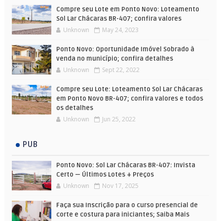
Compre seu Lote em Ponto Novo: Loteamento
Sol Lar Chácaras BR-407; confira valores
Unknown
May 24, 2023
Ponto Novo: Oportunidade Imóvel Sobrado à
venda no município; confira detalhes
Unknown
Sept 22, 2022
Compre seu Lote: Loteamento Sol Lar Chácaras
em Ponto Novo BR-407; confira valores e todos
os detalhes
Unknown
Jun 25, 2022
PUB
Ponto Novo: Sol Lar Chácaras BR-407: Invista
Certo — Últimos Lotes + Preços
Unknown
Nov 17, 2025
Faça sua Inscrição para o curso presencial de
corte e costura para iniciantes; Saiba Mais