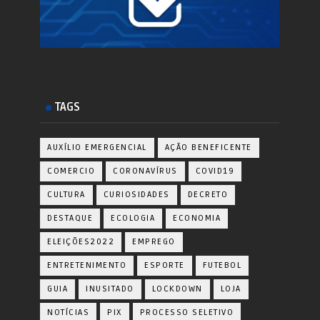
TAGS
AUXÍLIO EMERGENCIAL
AÇÃO BENEFICENTE
COMERCIO
CORONAVÍRUS
COVID19
CULTURA
CURIOSIDADES
DECRETO
DESTAQUE
ECOLOGIA
ECONOMIA
ELEIÇÕES2022
EMPREGO
ENTRETENIMENTO
ESPORTE
FUTEBOL
GUIA
INUSITADO
LOCKDOWN
LOJA
NOTÍCIAS
PIX
PROCESSO SELETIVO