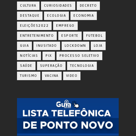
CULTURA
CURIOSIDADES
DECRETO
DESTAQUE
ECOLOGIA
ECONOMIA
ELEIÇÕES2022
EMPREGO
ENTRETENIMENTO
ESPORTE
FUTEBOL
GUIA
INUSITADO
LOCKDOWN
LOJA
NOTÍCIAS
PIX
PROCESSO SELETIVO
SAÚDE
SUPERAÇÃO
TECNOLOGIA
TURISMO
VACINA
VIDEO