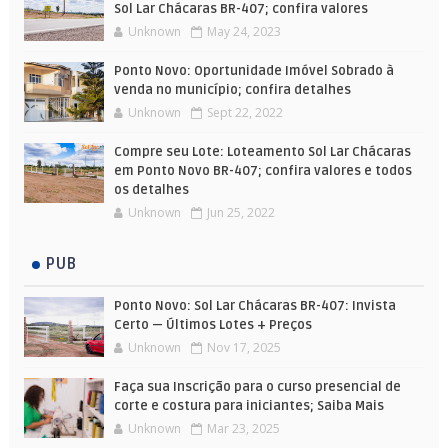
Sol Lar Chácaras BR-407; confira valores
Unknown
May 24, 2023
Ponto Novo: Oportunidade Imóvel Sobrado à
venda no município; confira detalhes
Unknown
Sept 22, 2022
Compre seu Lote: Loteamento Sol Lar Chácaras
em Ponto Novo BR-407; confira valores e todos
os detalhes
Unknown
Jun 25, 2022
PUB
Ponto Novo: Sol Lar Chácaras BR-407: Invista
Certo — Últimos Lotes + Preços
Unknown
Nov 17, 2025
Faça sua Inscrição para o curso presencial de
corte e costura para iniciantes; Saiba Mais
Unknown
Mar 23, 2025