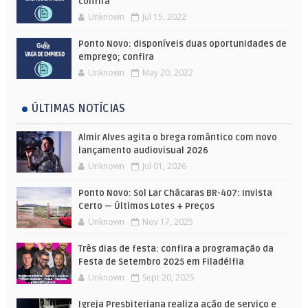
confira
Unknown
Jul 15, 2022
Ponto Novo: disponíveis duas oportunidades de
emprego; confira
Unknown
May 20, 2022
ÚLTIMAS NOTÍCIAS
Almir Alves agita o brega romântico com novo
lançamento audiovisual 2026
Unknown
Jul 01, 2026
Ponto Novo: Sol Lar Chácaras BR-407: Invista
Certo — Últimos Lotes + Preços
Unknown
Nov 17, 2025
Três dias de festa: confira a programação da
Festa de Setembro 2025 em Filadélfia
Unknown
Sept 20, 2025
Igreja Presbiteriana realiza ação de serviço e