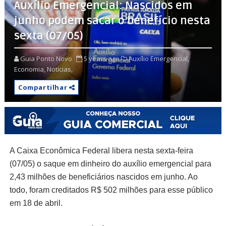
Auxílio Emergencial: Nascidos em
junho podem sacar o benefício nesta
sexta (07/05)
Guia Ponto Novo
5 years ago
Auxílio Emergencial,
Economia,
Notícias,
Compartilhar
A Caixa Econômica Federal libera nesta sexta-feira
(07/05) o saque em dinheiro do auxílio emergencial para
2,43 milhões de beneficiários nascidos em junho. Ao
todo, foram creditados R$ 502 milhões para esse público
em 18 de abril.