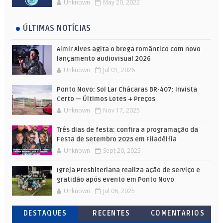
Unknown
May 20, 2022
ÚLTIMAS NOTÍCIAS
Almir Alves agita o brega romântico com novo
lançamento audiovisual 2026
Unknown
Jul 01, 2026
Ponto Novo: Sol Lar Chácaras BR-407: Invista
Certo — Últimos Lotes + Preços
Unknown
Nov 17, 2025
Três dias de festa: confira a programação da
Festa de Setembro 2025 em Filadélfia
Unknown
Sept 20, 2025
Igreja Presbiteriana realiza ação de serviço e
gratidão após evento em Ponto Novo
Unknown
Jul 06, 2025
DESTAQUES
RECENTES
COMENTARIOS