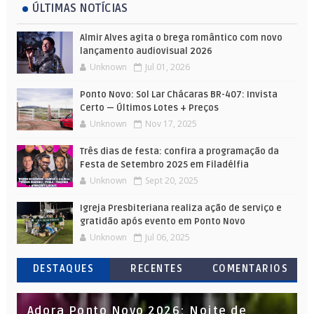
ÚLTIMAS NOTÍCIAS
Almir Alves agita o brega romântico com novo
lançamento audiovisual 2026
Unknown
Jul 01, 2026
Ponto Novo: Sol Lar Chácaras BR-407: Invista
Certo — Últimos Lotes + Preços
Unknown
Nov 17, 2025
Três dias de festa: confira a programação da
Festa de Setembro 2025 em Filadélfia
Unknown
Sept 20, 2025
Igreja Presbiteriana realiza ação de serviço e
gratidão após evento em Ponto Novo
Unknown
Jul 06, 2025
DESTAQUES
RECENTES
COMENTARIOS
Adora Ponto Novo 2026: Noite de