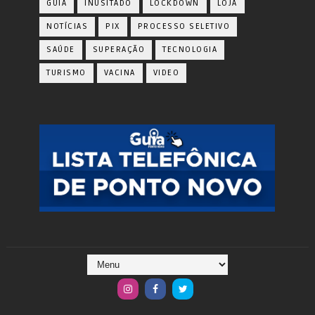
GUIA
INUSITADO
LOCKDOWN
LOJA
NOTÍCIAS
PIX
PROCESSO SELETIVO
SAÚDE
SUPERAÇÃO
TECNOLOGIA
TURISMO
VACINA
VIDEO