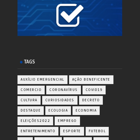
TAGS
AUXÍLIO EMERGENCIAL
AÇÃO BENEFICENTE
COMERCIO
CORONAVÍRUS
COVID19
CULTURA
CURIOSIDADES
DECRETO
DESTAQUE
ECOLOGIA
ECONOMIA
ELEIÇÕES2022
EMPREGO
ENTRETENIMENTO
ESPORTE
FUTEBOL