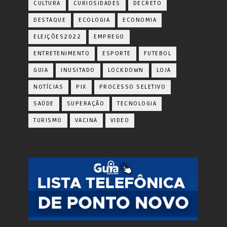
CULTURA
CURIOSIDADES
DECRETO
DESTAQUE
ECOLOGIA
ECONOMIA
ELEIÇÕES2022
EMPREGO
ENTRETENIMENTO
ESPORTE
FUTEBOL
GUIA
INUSITADO
LOCKDOWN
LOJA
NOTÍCIAS
PIX
PROCESSO SELETIVO
SAÚDE
SUPERAÇÃO
TECNOLOGIA
TURISMO
VACINA
VIDEO