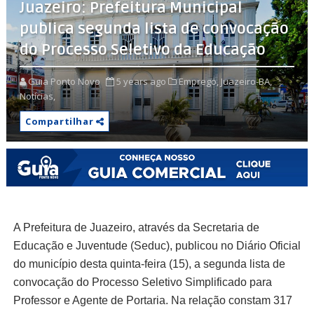
Juazeiro: Prefeitura Municipal
publica segunda lista de convocação
do Processo Seletivo da Educação
Guia Ponto Novo
5 years ago
Emprego,
Juazeiro-BA,
Notícias,
Compartilhar
A Prefeitura de Juazeiro, através da Secretaria de
Educação e Juventude (Seduc), publicou no Diário Oficial
do município desta quinta-feira (15), a segunda lista de
convocação do Processo Seletivo Simplificado para
Professor e Agente de Portaria. Na relação constam 317