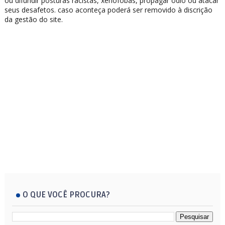
ou difundir posturas racistas, xenófobas, propagar ódio ou atacar
seus desafetos. caso aconteça poderá ser removido à discrição
da gestão do site.
O QUE VOCÊ PROCURA?