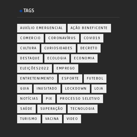
TAGS
AUXÍLIO EMERGENCIAL
AÇÃO BENEFICENTE
COMERCIO
CORONAVÍRUS
COVID19
CULTURA
CURIOSIDADES
DECRETO
DESTAQUE
ECOLOGIA
ECONOMIA
ELEIÇÕES2022
EMPREGO
ENTRETENIMENTO
ESPORTE
FUTEBOL
GUIA
INUSITADO
LOCKDOWN
LOJA
NOTÍCIAS
PIX
PROCESSO SELETIVO
SAÚDE
SUPERAÇÃO
TECNOLOGIA
TURISMO
VACINA
VIDEO