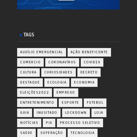
TAGS
AUXÍLIO EMERGENCIAL
AÇÃO BENEFICENTE
COMERCIO
CORONAVÍRUS
COVID19
CULTURA
CURIOSIDADES
DECRETO
DESTAQUE
ECOLOGIA
ECONOMIA
ELEIÇÕES2022
EMPREGO
ENTRETENIMENTO
ESPORTE
FUTEBOL
GUIA
INUSITADO
LOCKDOWN
LOJA
NOTÍCIAS
PIX
PROCESSO SELETIVO
SAÚDE
SUPERAÇÃO
TECNOLOGIA