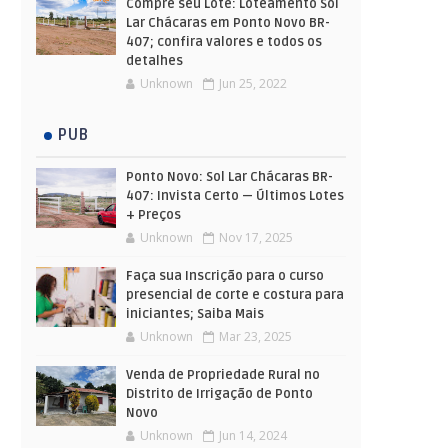
Compre seu Lote: Loteamento Sol
Lar Chácaras em Ponto Novo BR-
407; confira valores e todos os
detalhes
Unknown
Jun 25, 2022
PUB
Ponto Novo: Sol Lar Chácaras BR-
407: Invista Certo — Últimos Lotes
+ Preços
Unknown
Nov 17, 2025
Faça sua Inscrição para o curso
presencial de corte e costura para
iniciantes; Saiba Mais
Unknown
Mar 23, 2025
Venda de Propriedade Rural no
Distrito de Irrigação de Ponto
Novo
Unknown
Jun 14, 2024