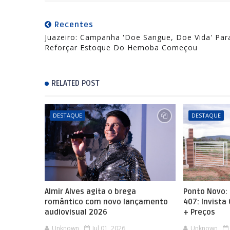
Recentes
Juazeiro: Campanha 'Doe Sangue, Doe Vida' Par
Reforçar Estoque Do Hemoba Começou
RELATED POST
DESTAQUE
DESTAQUE
Almir Alves agita o brega
Ponto Novo: 
romântico com novo lançamento
407: Invista
audiovisual 2026
+ Preços
Unknown
Jul 01, 2026
Unknown