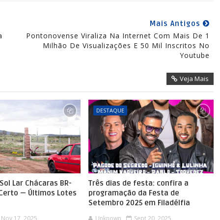
Mais Antigos
a
Pontonovense Viraliza Na Internet Com Mais De 1
Milhão De Visualizações E 50 Mil Inscritos No
Youtube
Veja Mais
DESTAQUE
Sol Lar Chácaras BR-
Três dias de festa: confira a
 Certo — Últimos Lotes
programação da Festa de
Setembro 2025 em Filadélfia
Nov 17, 2025
Unknown
Sept 20, 2025