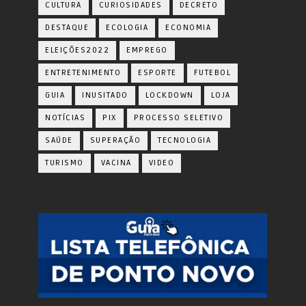
CULTURA
CURIOSIDADES
DECRETO
DESTAQUE
ECOLOGIA
ECONOMIA
ELEIÇÕES2022
EMPREGO
ENTRETENIMENTO
ESPORTE
FUTEBOL
GUIA
INUSITADO
LOCKDOWN
LOJA
NOTÍCIAS
PIX
PROCESSO SELETIVO
SAÚDE
SUPERAÇÃO
TECNOLOGIA
TURISMO
VACINA
VIDEO