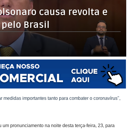
lsonaro causa revolta e
 pelo Brasil
medidas importantes tanto para combater o coronavírus",
u um pronunciamento na noite desta terça-feira, 23, para