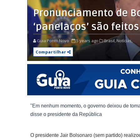
Pronunciamento de Bo
‘panelaços’ são feitos
Guia Ponto Novo
5 years ago
Brasil,
Notícias,
Compartilhar
"Em nenhum momento, o governo deixou de tomar 
disse o presidente da República
O presidente Jair Bolsonaro (sem partido) realizo