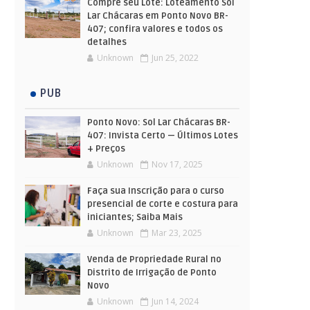
Compre seu Lote: Loteamento Sol
Lar Chácaras em Ponto Novo BR-
407; confira valores e todos os
detalhes
Unknown
Jun 25, 2022
PUB
Ponto Novo: Sol Lar Chácaras BR-
407: Invista Certo — Últimos Lotes
+ Preços
Unknown
Nov 17, 2025
Faça sua Inscrição para o curso
presencial de corte e costura para
iniciantes; Saiba Mais
Unknown
Mar 23, 2025
Venda de Propriedade Rural no
Distrito de Irrigação de Ponto
Novo
Unknown
Jun 14, 2024