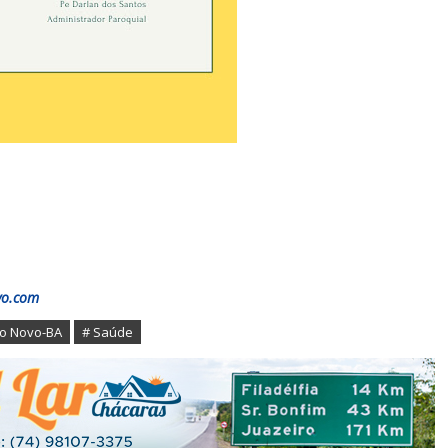
vo.com
to Novo-BA
# Saúde