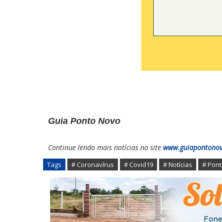
Guia Ponto Novo
Continue lendo mais notícias no site
www.guiapontono
Tags
# Coronavírus
# Covid19
# Notícias
# Pon