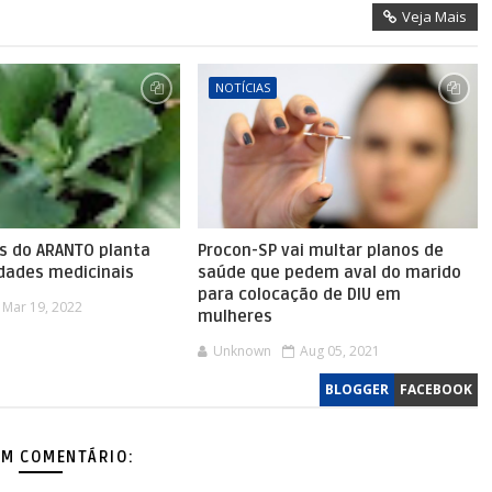
Veja Mais
NOTÍCIAS
os do ARANTO planta
Procon-SP vai multar planos de
dades medicinais
saúde que pedem aval do marido
para colocação de DIU em
Mar 19, 2022
mulheres
Unknown
Aug 05, 2021
BLOGGER
FACEBOOK
M COMENTÁRIO: