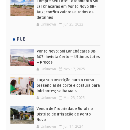
Compre seu Lote: Loteamento Sol
Lar Chácaras em Ponto Novo BR-
407; confira valores e todos os
detalhes
Unknown
Jun 25, 2022
PUB
Ponto Novo: Sol Lar Chácaras BR-
407: Invista Certo — Últimos Lotes
+ Preços
Unknown
Nov 17, 2025
Faça sua Inscrição para o curso
presencial de corte e costura para
iniciantes; Saiba Mais
Unknown
Mar 23, 2025
Venda de Propriedade Rural no
Distrito de Irrigação de Ponto
Novo
Unknown
Jun 14, 2024