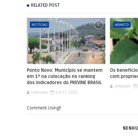
RELATED POST
NOTÍCIAS
ARANTO
Ponto Novo: Município se mantem
Os benefíci
em 1º na colocação no ranking
com proprie
dos indicadores do PREVINE BRASIL
Unknown
Unknown
Oct 11, 2022
Comment Using!!
NENHU