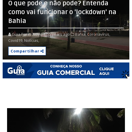
O que pode e não pode? Entenda
como vai funcionar o 'lockdown' na
Bahia
Guia Ponto Novo
5 years ago
Bahia,
Coronavírus,
Covid19,
Notícias,
Compartilhar