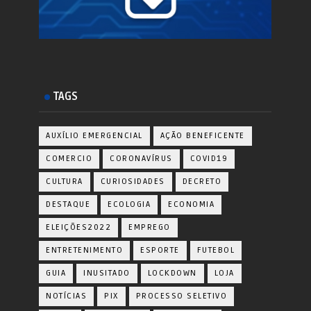
TAGS
AUXÍLIO EMERGENCIAL
AÇÃO BENEFICENTE
COMERCIO
CORONAVÍRUS
COVID19
CULTURA
CURIOSIDADES
DECRETO
DESTAQUE
ECOLOGIA
ECONOMIA
ELEIÇÕES2022
EMPREGO
ENTRETENIMENTO
ESPORTE
FUTEBOL
GUIA
INUSITADO
LOCKDOWN
LOJA
NOTÍCIAS
PIX
PROCESSO SELETIVO