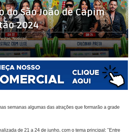
o do São João de Capim
itão 2024
Festas,
Notícias,
timas semanas algumas das atrações que formarão a grade
alizada de 21 a 24 de junho, com o tema principal: "Entre