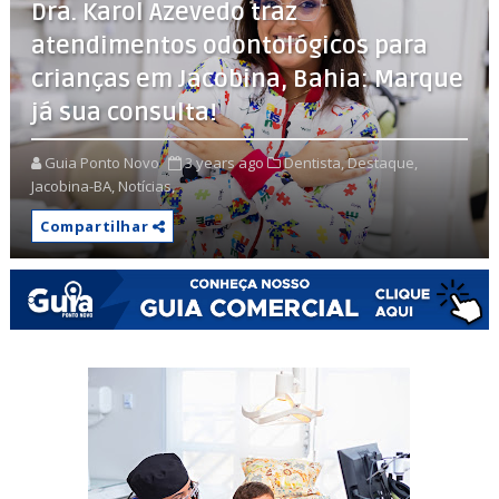
Dra. Karol Azevedo traz
atendimentos odontológicos para
crianças em Jacobina, Bahia: Marque
já sua consulta!
Guia Ponto Novo
3 years ago
Dentista,
Destaque,
Jacobina-BA,
Notícias,
Compartilhar