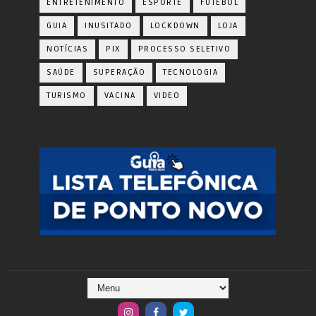
ENTRETENIMENTO
ESPORTE
FUTEBOL
GUIA
INUSITADO
LOCKDOWN
LOJA
NOTÍCIAS
PIX
PROCESSO SELETIVO
SAÚDE
SUPERAÇÃO
TECNOLOGIA
TURISMO
VACINA
VIDEO