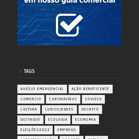
TAGS
AUXÍLIO EMERGENCIAL
AÇÃO BENEFICENTE
COMERCIO
CORONAVÍRUS
COVID19
CULTURA
CURIOSIDADES
DECRETO
DESTAQUE
ECOLOGIA
ECONOMIA
ELEIÇÕES2022
EMPREGO