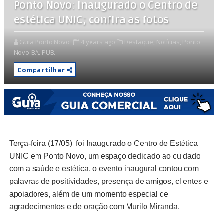
Ponto Novo: Inaugurado o Centro de
estética UNIC; confira as fotos
Guia Ponto Novo
4 years ago
Destaque,
Notícias,
Ponto
Novo-BA,
PUB,
Compartilhar
Terça-feira (17/05), foi Inaugurado o Centro de Estética
UNIC em Ponto Novo, um espaço dedicado ao cuidado
com a saúde e estética, o evento inaugural contou com
palavras de positividades, presença de amigos, clientes e
apoiadores, além de um momento especial de
agradecimentos e de oração com Murilo Miranda.